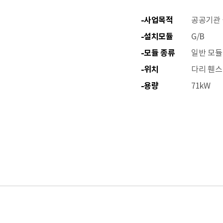
사업목적
공공기관 
설치모듈
G/B
모듈 종류
일반 모듈
위치
다리 휀스
용량
71kW