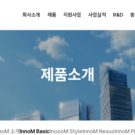
회사소개
제품
지원사업
사업실적
R&D
홍
제품소개
nnoM 소개
InnoM Basic
InoooM Style
InnoM Nexus
InnoM P