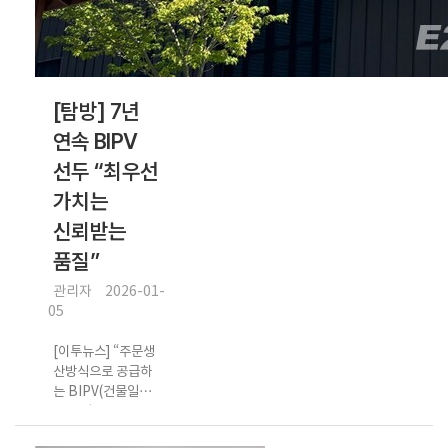
[탐방] 7년
연속 BIPV
선두 “최우선
가치는
신뢰받는
품질”
관리자
2026-01-
05
[이투뉴스] “주문생
산방식으로 공급하
는 BIPV(건물일체형
태양광) 모듈은 대량
생산하는 발전용 태