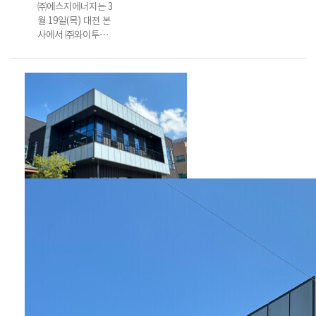
㈜에스지에너지는 3
월 19일(목) 대전 본
사에서 ㈜와이투아
이와 지붕일체형
BIPV(Building
Integrated
Photovoltaics) 및
건물 태양광 사업 협
력을 위한 업무협약
(MOU)을 체결했다.
이번 협약은 양사가
보유한 기술력과 사
업 역량을 바탕으로
지붕일체형 BIPV와
건물 태양광 분야의
공동 사업 추진과 시
장 확대를 위해 추진
됐다. 협약에 따라 양
사는 지붕일체형
BIPV 모듈 및 시스
템 개발 및 보급, 건
물 태양광 설계·시공