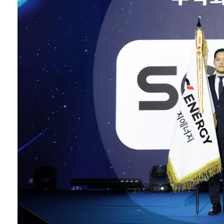
갖춘 기업에게 수여
된다. ㈜에스지에너
지는
BIPV(Building
Integrated
Photovoltaics, 건
물일체형태양광) 전
문기업으로서 100억
원 이상 매출을 달성
하며 지역을 대표하
는 친환경 에너지
기...