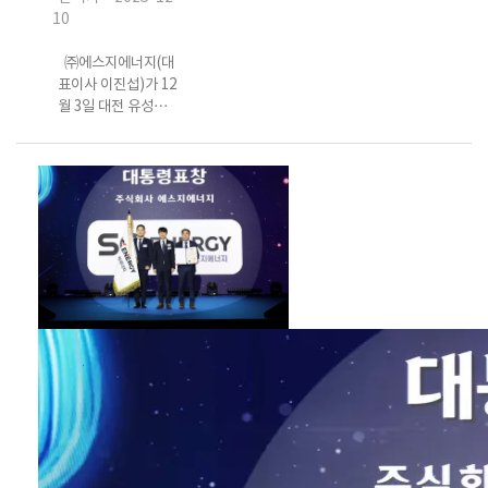
10
㈜에스지에너지(대
표이사 이진섭)가 12
월 3일 대전 유성구
도룡동 대전컨벤션
센터 제1전시관에서
열린 ‘2025년 매출의
탑 및 유망중소기업·
모범명문기업 시상
식’에서 ‘매출의
탑’을 수상했다. 이번
행사는 대전시가 지
역 산업 발전에 기여
한 기업을 선정해 격
려하는 자리로, 올해
총 52개사가 선정됐
다. ‘매출의 탑’은 전
년도 매출액 100억
원 이상을 기록한 기
업 중 지역 경제 기여
도와 성장 가능성을