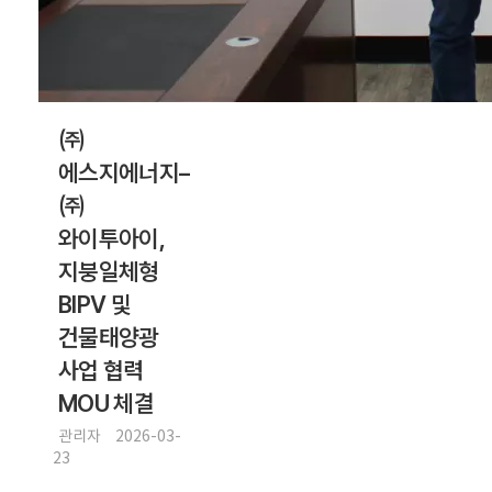
㈜
에스지에너지–
㈜
와이투아이,
지붕일체형
BIPV 및
건물태양광
사업 협력
MOU 체결
관리자
2026-03-
23