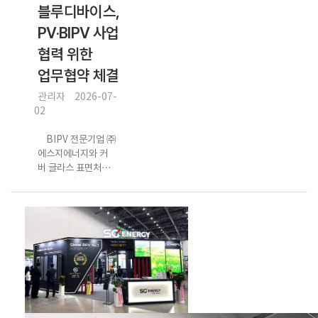
블루디바이스,
PV·BIPV 사업
협력 위한
업무협약 체결
관리자
2026-07-
02
BIPV 전문기업 ㈜
에스지에너지와 커
버 글라스 표면처리
전문기업 ㈜블루디
바이스가 PV·BIPV
사업 협력을 위한 업
무협약을 체결했다.
이번 협약을 통해 두
기업은 국내 태양광
발전소 구축 사업
(EPC) 분야의 공동
사업 개발과 수주를
추진하고, 태양광 모