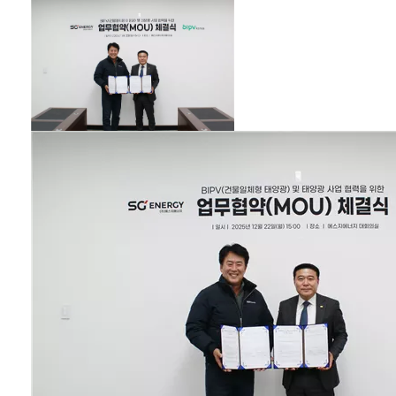
양광(PV)모듈과 달
리 국내기업이 시장
지배력을 가질 수 있
다. 설계, 제조, 시공,
유지보수에 이르는
전 과정을 자체인력
으로 관리·운영한 결
과 2019년 설립 이래
7년 연속 국내 BIPV
시장점유율 1위를 기
록 중이다. 자재공급
사라는 인식에서 한
걸음 더 나아가 시공
이후까지 책임지는
기업이다.” 출처 : 이
투뉴스
(http://www.e2n
ews.com) 자세한
기사 보러가기 [탐
방] 7년 연속 BIPV
선두 “최우선 가치는
신뢰받는 품질” < 탐
방 < 기획 < 기사본