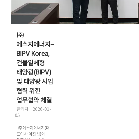
문 - 이투뉴스
㈜
에스지에너지–
BIPV Korea,
건물일체형
태양광(BIPV)
및 태양광 사업
협력 위한
업무협약 체결
관리자
2026-01-
05
㈜에스지에너지(대
표이사 이진섭)와