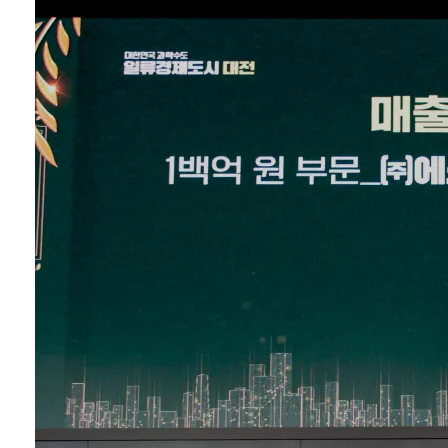
이번 협약은 양사가
보유한 기술과 사업
역량을 결합해 BIPV
제조, 공급, 유통, 설
치 등 전 과정에서 시
너지를 창출하고, 차
세대 에너지 솔루션
개발과 시장 확대를
함께 추진하기 위해
마련됐다. 에스지에
너지는 국내 BIPV
시장점유율 1위 기업
으로, 컬러·화이트·
블랙·디자인형 등 다
양한 BIPV 모듈을
자체 기술로 생산하
며 시장을 선도하고
있다. 출력 안정화와
색상 ...