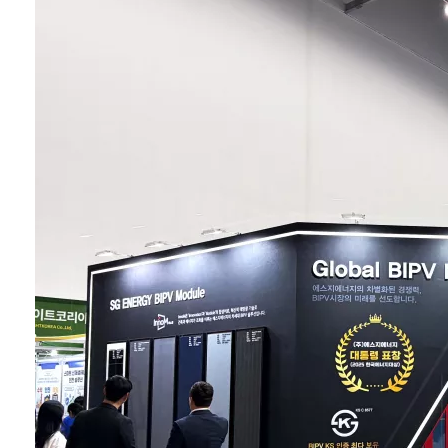
듈의 빛 반사를 줄여
눈부심과 빛 공해를
저감하는 Anti-
Glare 기술을 접목한
차별화된 태양광 솔
루션 개발과 시장 확
대를 함께 추진할 계
획이다. 양사는 지난
6월 25일 대전 유성
구 에스지에너지 본
사에서 열린 'BIPV
및 태양광 사업 협력
을 위한 업무협약 체
결식'에서 업무협약
(MOU)을 체결했다.
이번 협력은 양사가
보유한 기술력과 사
업 역량을 결합해 국
내 태양광발전소
구...