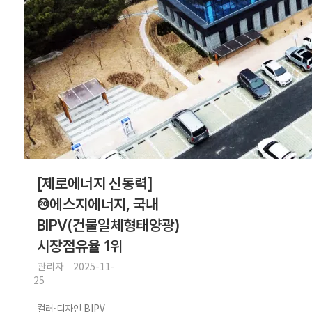
지에너지는 BIPV 분
야에서 지속적인 연
구개발을 통해 국내
재생에너지 ...
[제로에너지 신동력]
⑳에스지에너지, 국내
BIPV(건물일체형태양광)
시장점유율 1위
관리자
2025-11-
25
컬러·디자인 BIPV