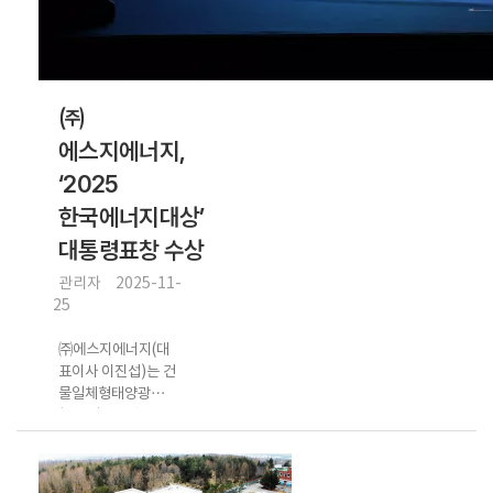
㈜
에스지에너지,
‘2025
한국에너지대상’
대통령표창 수상
관리자
2025-11-
25
㈜에스지에너지(대
표이사 이진섭)는 건
물일체형태양광
(BIPV) 기술혁신과
국내 보급 확대에 기
여한 공로를 인정받
아 ‘2025 한국에너지