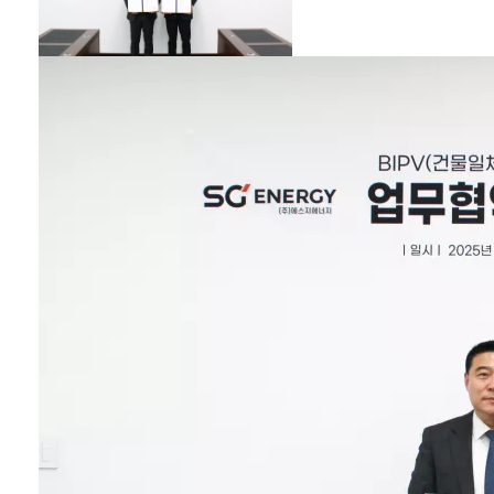
진섭)가 ‘제21회
2025 대한민국 건설
문화대상’에서 국토
교통부 장관상을 수
상했다. 건물일체형
태양광발전시스템
(BIPV) 기술력과 사
업 성과를 통해 건축
물 에너지 자립과 친
환경 건설문화 확산
에 기여한 공로를 공
식 인정받았다. 에스
지에너지는 국내
BIPV 산업을 선도하
며, 태양광을 단순한
발전 설비가 아닌 건
축 외피를 구성하는
핵심 건축자재로 정
착시킨 녹색건축 전
문기업이다. BIPV를
건물 입면과 외장재,
구조적 완성도를 동
시에 고려해야 하는