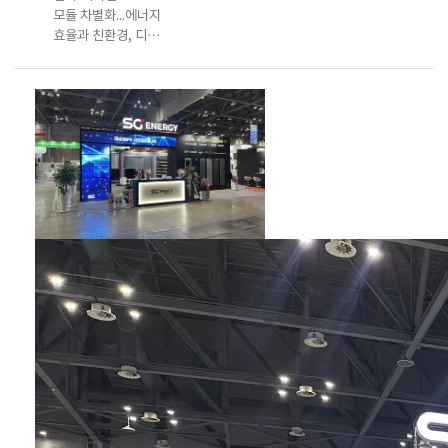
모듈 차별화...에너지
효율과 친환경, 디자
인 융합 누적 시공 내
년 1000개소·20MW
달성 전망 | 한스경
제=이성철 기자 | 기
후위기 대응과 탄소
중립 목표 달성을 위
해 건물 부문 에너지
절감과 온실가스 감
축은 더 이상 미룰 수
없는 과제다. 우리나
라 건물의 80%가 노
후화된 가운데 에너
지 효율이 떨어지는
건축물은 2050년까
지 탄소중립 실현의
최대 걸림돌로 지적
되고 있다. 이에 제로
에너지(ZE), 그린리
모델링(GR) 건축은
친환경·에너지 효율