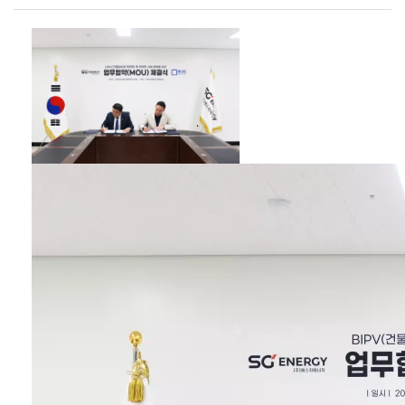
BIPV(건물일체형 태
양광) 시장을 선도하
는 ㈜에스지에너지
가 글로벌 태양광 기
업 LONGi Green
Energy
Technology Co.,
Ltd.(이하 LONGi)
와 전략적 협력 계약
을 체결하고 컬러
BIPV 사업 경쟁력
강화에 나선다. 양사
는 지난 6월 18일 중
국 시안(Xi’an)에 위
치한 LONGi 본사에
서 업무협약 체결식
을 진행하고, LONGi
의 컬러 BIPV 솔루
션 ‘LONGi
BRIGHT’를 중심으
로 국내 제품 인증,
시범 프로젝트 추진,