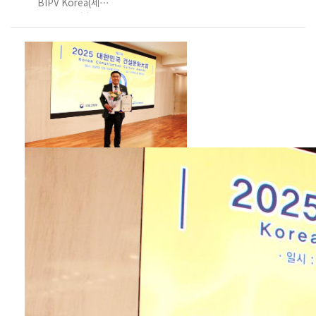
BIPV Korea(세종
인터내셔널㈜, 대표
이사 김철호)가 12월
22일 에스지에너지
대회의실에서 건물
일체형 태양광
(BIPV) 및 태양광 사
업 전반에 대한 협력
강화를 위한 업무협
약(MOU)을 체결했
다. 이번 협약은
BIPV 산업의 기술
경쟁력 강화와 사업
확대를 목표로, 양사
가 보유한 전문 역량
을 결합해 설계·제조
·시공·유지관리까
지 아우르는 통합 솔
루션 체계를 구축하
기 위해 추진됐다. 양
사는 협약을 통해
▲BIPV 모듈 및 시
스템의 개발 및 보급