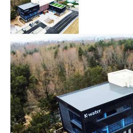
대상’에서 대통령표
창을 수상했다. 시상
식은 11월 17일 서울
중구 더플라자호텔
에서 열렸으며, 재생
에너지 산업 발전에
기여한 기관·기업·
개인에게 포상이 수
여됐다. 올해로 47회
를 맞은 한국에너지
대상은 기후에너지
환경부가 주최하고
한국에너지공단이
주관하는 국내 최대
규모의 에너지 정책
분야 포상으로, 탄소
중립 실현, 에너지 효
율 향상, 재생에너지
보급 확대 등에 기여
한 기관·기업·개인
을 선정해 수여하는
시상식이다. ㈜에스