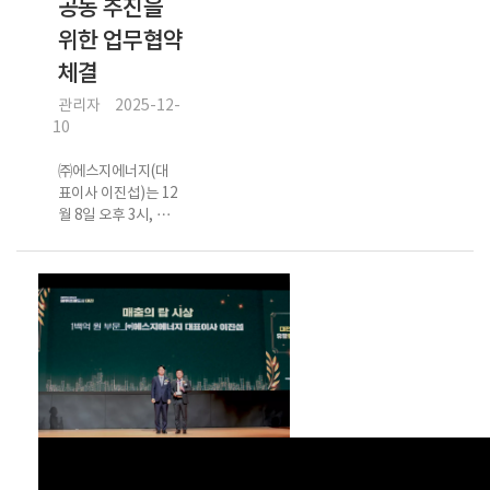
공동 추진을
위한 업무협약
체결
관리자
2025-12-
10
㈜에스지에너지(대
표이사 이진섭)는 12
월 8일 오후 3시, 에
스지에너지 대전 본
사 대회의실에서 ㈜
메카로에너지(대표
이사 이재정)와
BIPV(Building
Integrated
Photovoltaics, 건
물일체형태양광) 사
업의 공동 추진과 에
너지 분야 협력 강화
를 위한 업무협약
(MOU)을 체결했다.