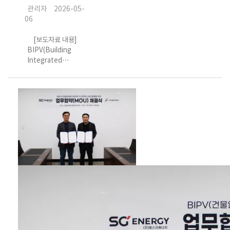
관리자
2026-05-
06
[보도자료 내용]
BIPV(Building
Integrated
Photovoltaics, 건
물일체형 태양광) 전
문기업 ㈜에스지에
너지가 지난 4월 22
일부터 24일까지 대
구 엑스코(EXCO)에
서 열린 ‘2026 국제
그린에너지엑스포’
참가를 성공적으로
마무리하며 다양한
BIPV 제품군과 건축
맞춤형 솔루션을 선
보였다. 국제그린에
너지엑스포는 국내
외 신재생에너지 기
업과 산업 관계자들