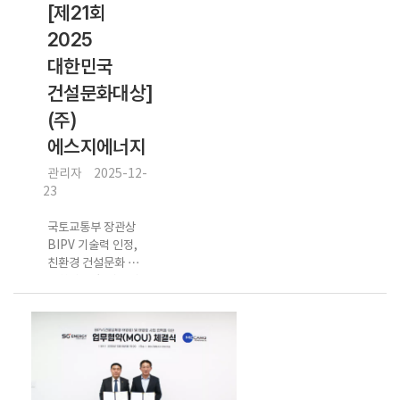
[제21회
2025
대한민국
건설문화대상]
(주)
에스지에너지
관리자
2025-12-
23
국토교통부 장관상
BIPV 기술력 인정,
친환경 건설문화 선
도한다 건축 외장재
형 태양광으로 녹색
건축 정착 설계부터
시공까지 토털 BIPV
경쟁력 입증 이진섭
대표이사. ㈜에스지
에너지(대표이사 이