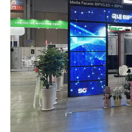
혁신, 일자리 창출,
건물 가치 상승 등 다
양한 효과를 앞세워
새로운 성장동력으
로 주목받고 있다. 선
진국은 이미 민간·공
공 부문을 아우르는
중장기 정...